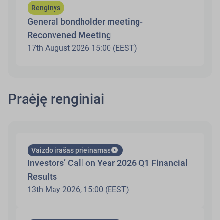
Renginys
General bondholder meeting-
Reconvened Meeting
17th August 2026 15:00 (EEST)
Praėję renginiai
play_circle
Vaizdo įrašas prieinamas
Investors’ Call on Year 2026 Q1 Financial
Results
13th May 2026, 15:00 (EEST)