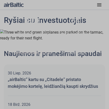
menu
Ryšiai su investuotojais
80+
54
krypčių iš Baltijos šalių į
Airbus A220-300 lėktuvai
Europą ir už jos ribų
mūsų orlaivių parke
5.2 M
3000+
Naujienos ir pranešimai spaudai
airBaltic keleivių 2025 m.
darbuotojų
30 Liep. 2026
„airBaltic“ kartu su „Citadele“ pristato
mokėjimo kortelę, leidžiančią kaupti skrydžius
18 Birž. 2026