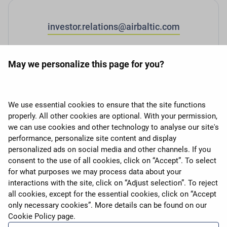
investor.relations@airbaltic.com
May we personalize this page for you?
We use essential cookies to ensure that the site functions
properly. All other cookies are optional. With your permission,
expand_more
Apie airBaltic
we can use cookies and other technology to analyse our site's
performance, personalize site content and display
personalized ads on social media and other channels. If you
expand_more
Mūsų paslaugos
consent to the use of all cookies, click on “Accept”. To select
for what purposes we may process data about your
interactions with the site, click on “Adjust selection”. To reject
expand_more
airBaltic grupė
all cookies, except for the essential cookies, click on “Accept
only necessary cookies”. More details can be found on our
Cookie Policy
page.
expand_more
Privatumo politika