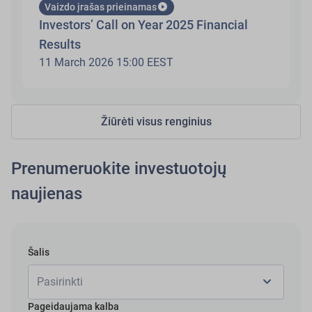
play_circle
Vaizdo įrašas prieinamas
Investors’ Call on Year 2025 Financial
Results
11 March 2026 15:00 EEST
Žiūrėti visus renginius
Prenumeruokite investuotojų
naujienas
Šalis
chevron_right
Pasirinkti
Pageidaujama kalba