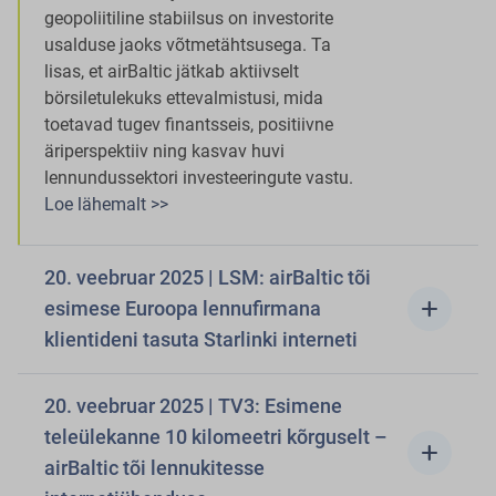
geopoliitiline stabiilsus on investorite
usalduse jaoks võtmetähtsusega. Ta
lisas, et airBaltic jätkab aktiivselt
börsiletulekuks ettevalmistusi, mida
toetavad tugev finantsseis, positiivne
äriperspektiiv ning kasvav huvi
lennundussektori investeeringute vastu.
Loe lähemalt >>
20. veebruar 2025 | LSM: airBaltic tõi
add
esimese Euroopa lennufirmana
klientideni tasuta Starlinki interneti
20. veebruar 2025 | TV3: Esimene
teleülekanne 10 kilomeetri kõrguselt –
add
airBaltic tõi lennukitesse