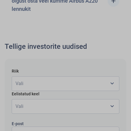
add
õigust osta veel kümme Airbus A220
lennukit
Tellige investorite uudised
Riik
chevron_right
Vali
Eelistatud keel
chevron_right
Vali
E-post