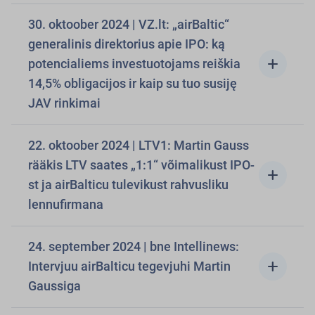
30. oktoober 2024 | VZ.lt: „airBaltic“
generalinis direktorius apie IPO: ką
add
potencialiems investuotojams reiškia
14,5% obligacijos ir kaip su tuo susiję
JAV rinkimai
22. oktoober 2024 | LTV1: Martin Gauss
rääkis LTV saates „1:1“ võimalikust IPO-
add
st ja airBalticu tulevikust rahvusliku
lennufirmana
24. september 2024 | bne Intellinews:
add
Intervjuu airBalticu tegevjuhi Martin
Gaussiga