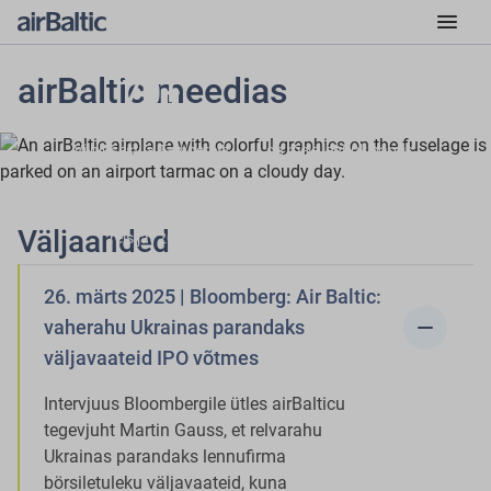
menu
airBaltic meedias
70+
50
liini Riiast, Tallinnast,
Airbus A220-300 lennukit
Vilniusest ja Tamperest
on meie lennukipargis
8.3 M
2800+
Väljaanded
reisijat 2024
töötajat
26. märts 2025 | Bloomberg: Air Baltic:
remove
vaherahu Ukrainas parandaks
väljavaateid IPO võtmes
Intervjuus Bloombergile ütles airBalticu
tegevjuht Martin Gauss, et relvarahu
Ukrainas parandaks lennufirma
börsiletuleku väljavaateid, kuna