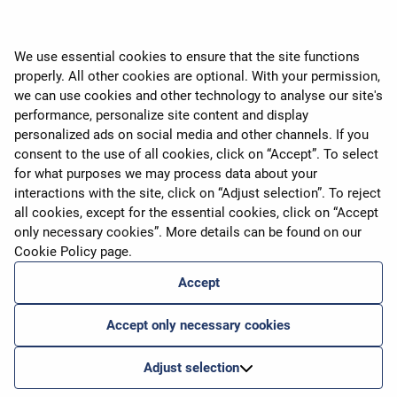
We use essential cookies to ensure that the site functions
properly. All other cookies are optional. With your permission,
expand_more
AirBalticust
we can use cookies and other technology to analyse our site's
performance, personalize site content and display
personalized ads on social media and other channels. If you
expand_more
Meie teenused
consent to the use of all cookies, click on “Accept”. To select
for what purposes we may process data about your
interactions with the site, click on “Adjust selection”. To reject
expand_more
airBaltic Group
all cookies, except for the essential cookies, click on “Accept
only necessary cookies”. More details can be found on our
Cookie Policy
page.
expand_more
Privaatsuspõhimõtted
Accept
Accept only necessary cookies
www.airbaltic.com
2026
© airBaltic. Kõik õigused kaitstud.
Adjust selection